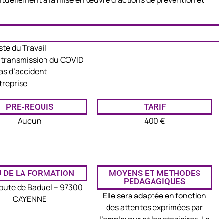
entuellement à la mise en œuvre d’actions de prévention et
te du Travail
e transmission du COVID
cas d’accident
treprise
PRE-REQUIS
TARIF
Aucun
400 €
U DE LA FORMATION
MOYENS ET METHODES
PEDAGAGIQUES
oute de Baduel – 97300
Elle sera adaptée en fonction
CAYENNE
des attentes exprimées par
l’employeur et les stagiaires. La