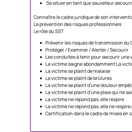
Se situer en tant que sauveteur secourist
Connaître le cadre juridique de son interventi
La prévention des risques professionnels
Le rôle du SST
Prévenir les risques de transmission du
Protéger / Examiner / Alerter / Secourir
Les conduites à tenir pour secourir une 
La victime saigne abondamment La victi
La victime se plaint de malaise
La victime se plaint de brûlures
La victime se plaint d’une douleur em
La victime se plaint d’une plaie qui ne
La victime ne répond pas, elle respire
La victime ne répond pas, elle ne respire
Certification dans le cadre de mises en 