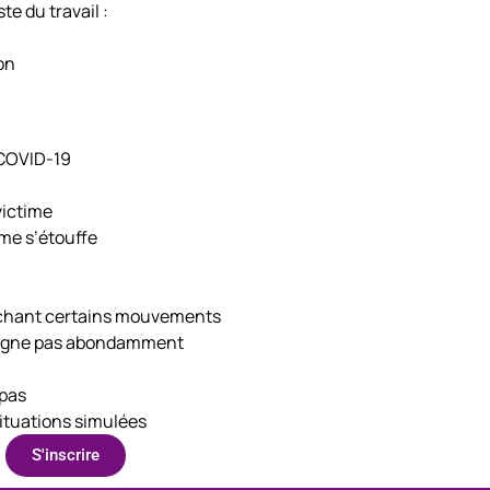
e du travail :
on
 COVID-19
victime
me s’étouffe
pêchant certains mouvements
 saigne pas abondamment
 pas
situations simulées
S'inscrire