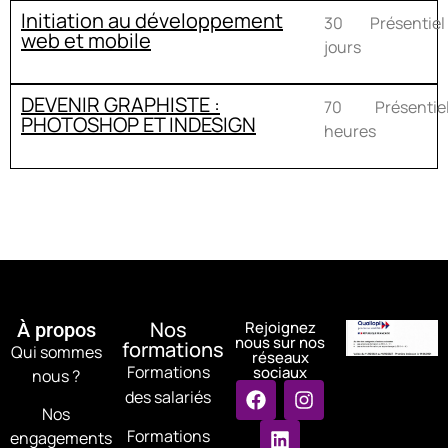
Initiation au développement
30
Présentiel
web et mobile
jours
DEVENIR GRAPHISTE :
70
Présentie
PHOTOSHOP ET INDESIGN
heures
Nos
Rejoignez
À propos
nous sur nos
formations
Qui sommes
réseaux
Formations
sociaux
nous ?
des salariés
Nos
Formations
engagements