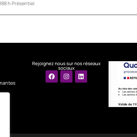
188 h
Présentiel
Rejoignez nous sur nos réseaux
sociaux
ômantes
i
t