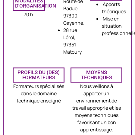
MODALITES
Route de
Apports
D'ORGANISATION
Baduel
théoriques.
70 h
97300,
Mise en
Cayenne.
situation
28 rue
professionnell
Lérol,
97351
Matoury
PROFILS DU (DES)
MOYENS
FORMATEURS
TECHNIQUES
Formateurs spécialisés
Nous veillons à
dans le domaine
apporter un
technique enseigné
environnement de
travail approprié et les
moyens techniques
favorisant un bon
apprentissage.