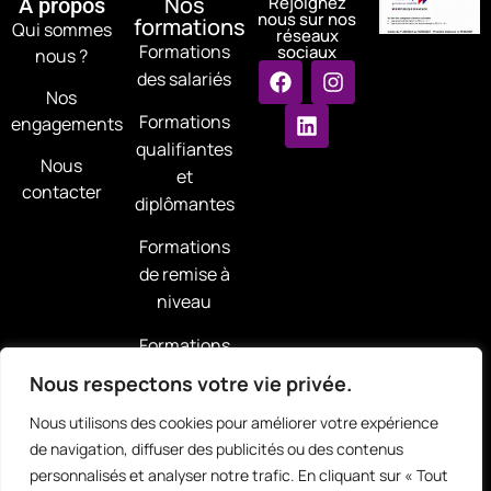
Nos
Rejoignez
À propos
nous sur nos
formations
Qui sommes
réseaux
Formations
sociaux
nous ?
des salariés
Nos
Formations
engagements
qualifiantes
Nous
et
contacter
diplômantes
Formations
de remise à
niveau
Formations
demandeurs
Nous respectons votre vie privée.
d’emploi
Nous utilisons des cookies pour améliorer votre expérience
de navigation, diffuser des publicités ou des contenus
personnalisés et analyser notre trafic. En cliquant sur « Tout