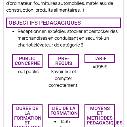
d’ordinateur, fournitures automobiles, matériaux de
construction, produits alimentaires…).
OBJECTIFS PEDAGAGIQUES
Réceptionner, expédier, stocker et déstocker des
marchandises en conduisant en sécurité un
chariot élévateur de catégorie 3.
PUBLIC
PRE-
TARIF
CONCERNE
REQUIS
4095 €
Tout public
Savoir lire et
compter
correctement.
DUREE DE
LIEU DE LA
MOYENS
LA
FORMATION
ET
FORMATION
METHODES
1436
ET
PEDAGAGIQUES