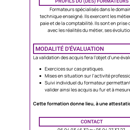
PROFILS DU (DES) FORMATEURS
Formateurs spécialisés dans le domai
technique enseigné. Ils exercent les métier
paie et de la comptabilité. Ils sont en prise 
avec les réalités du métier, ses évolutio
MODALITÉ D'ÉVALUATION
La validation des acquis fera l’objet d’une év
Exercices sur cas pratiques.
Mises en situation sur l’activité professi
Suivi individuel du formateur permettant d
valider ainsi les acquis au fur et à mesu
Cette formation donne lieu, à une attestatio
CONTACT
06 94 93 46 32 ou 05 94 27 37 27